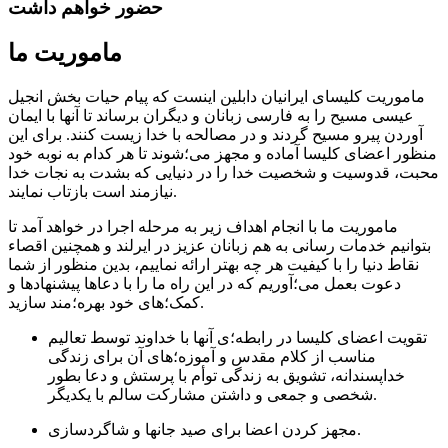
حضور خواهم داشت
ماموریت ما
ماموریت کلیسای ایرانیان دابلین اینست که پیام حیات بخش انجیل
عیسی مسیح را به فارسی زبانان و دیگران برساند تا آنها با ایمان
آوردن پیرو مسیح گردند و در مصالحه با خدا زیست کنند. برای این
منظور اعضای کلیسا آماده و مجهز می؛شوند تا هر کدام به نوبه خود
محبت، قدوسیت و شخصیت خدا را در دنیایی که بشدت به نجات خدا
نیازمند است بازتاب نمایند.
ماموریت ما با انجام اهداف زیر به مرحله اجرا در خواهد آمد تا
بتوانیم خدمات رسانی به هم زبانان عزیز در ایرلند و همچنین اقصاء
نقاط دنیا را با کیفیت هر چه بهتر ارائه نماییم، بدین منظور از شما
دعوت بعمل می؛آوریم که در این راه ما را با دعاها پیشنهادها و
کمک؛های خود بهره؛مند سازید.
تقویت اعضای کلیسا در رابطه؛ی آنها با خداوند توسط تعالیم
مناسب از کلام مقدس و آموزه؛های آن برای زندگی
خداپسندانه، تشویق به زندگی توأم با پرستش و دعا بطور
شخصی و جمعی و داشتن مشارکت سالم با یکدیگر.
مجهز کردن اعضا برای صید جانها و شاگردسازی.